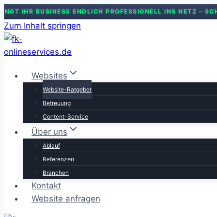
T IHR BUSINESS ENDLICH PROFESSIONELL INS NETZ – SCHNE
Zum Inhalt springen
Websites
Website-Ratgeber
Betreuung
Content-Service
Über uns
Ablauf
Referenzen
Branchen
Kontakt
Website anfragen